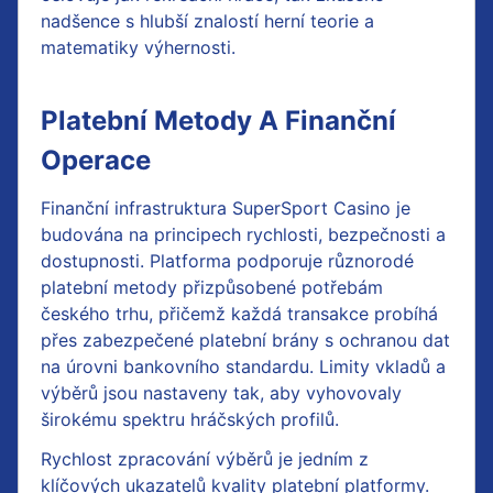
nadšence s hlubší znalostí herní teorie a
matematiky výhernosti.
Platební Metody A Finanční
Operace
Finanční infrastruktura SuperSport Casino je
budována na principech rychlosti, bezpečnosti a
dostupnosti. Platforma podporuje různorodé
platební metody přizpůsobené potřebám
českého trhu, přičemž každá transakce probíhá
přes zabezpečené platební brány s ochranou dat
na úrovni bankovního standardu. Limity vkladů a
výběrů jsou nastaveny tak, aby vyhovovaly
širokému spektru hráčských profilů.
Rychlost zpracování výběrů je jedním z
klíčových ukazatelů kvality platební platformy.