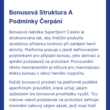
Bonusová Struktura A
Podmínky Čerpání
Bonusová nabídka SuperSport Casino je
strukturována tak, aby hráčům poskytla
skutečnou přidanou hodnotu při zahájení herní
aktivity. Platforma pracuje s jasně definovanými
podmínkami pro připsání bonusu, jeho aktivaci a
splnění požadavků na protočení. Porozumění
těmto mechanismům je klíčové pro maximalizaci
efektu bonusu v rámci herního rozpočtu.
Každý bonusový produkt na platformě podléhá
specifickým pravidlům, která určují, jakým
způsobem lze bonusové prostředky využít. Tzv.
rollover neboli požadavek na protočení definuje
minimální celkový objem sázek, jenž musí hráč