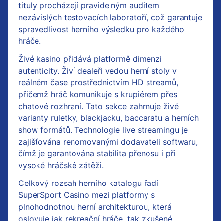
tituly procházejí pravidelným auditem
nezávislých testovacích laboratoří, což garantuje
spravedlivost herního výsledku pro každého
hráče.
Živé kasino přidává platformě dimenzi
autenticity. Živí dealeři vedou herní stoly v
reálném čase prostřednictvím HD streamů,
přičemž hráč komunikuje s krupiérem přes
chatové rozhraní. Tato sekce zahrnuje živé
varianty ruletky, blackjacku, baccaratu a herních
show formátů. Technologie live streamingu je
zajišťována renomovanými dodavateli softwaru,
čímž je garantována stabilita přenosu i při
vysoké hráčské zátěži.
Celkový rozsah herního katalogu řadí
SuperSport Casino mezi platformy s
plnohodnotnou herní architekturou, která
oslovuje jak rekreační hráče, tak zkušené