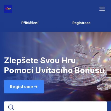
Přihlášení
Registrace
Zlepšete Svou Hru
Pomocí Uvítacího Bonusu
Registrace