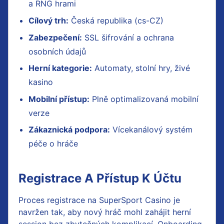
a RNG hrami
Cílový trh:
Česká republika (cs-CZ)
Zabezpečení:
SSL šifrování a ochrana
osobních údajů
Herní kategorie:
Automaty, stolní hry, živé
kasino
Mobilní přístup:
Plně optimalizovaná mobilní
verze
Zákaznická podpora:
Vícekanálový systém
péče o hráče
Registrace A Přístup K Účtu
Proces registrace na SuperSport Casino je
navržen tak, aby nový hráč mohl zahájit herní
session bez zbytečných komplikací. Onboarding