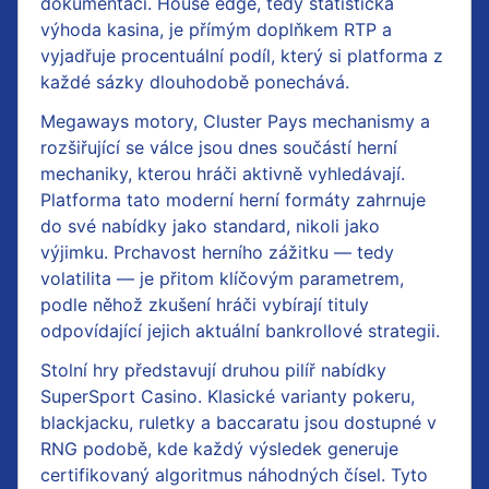
dokumentaci. House edge, tedy statistická
výhoda kasina, je přímým doplňkem RTP a
vyjadřuje procentuální podíl, který si platforma z
každé sázky dlouhodobě ponechává.
Megaways motory, Cluster Pays mechanismy a
rozšiřující se válce jsou dnes součástí herní
mechaniky, kterou hráči aktivně vyhledávají.
Platforma tato moderní herní formáty zahrnuje
do své nabídky jako standard, nikoli jako
výjimku. Prchavost herního zážitku — tedy
volatilita — je přitom klíčovým parametrem,
podle něhož zkušení hráči vybírají tituly
odpovídající jejich aktuální bankrollové strategii.
Stolní hry představují druhou pilíř nabídky
SuperSport Casino. Klasické varianty pokeru,
blackjacku, ruletky a baccaratu jsou dostupné v
RNG podobě, kde každý výsledek generuje
certifikovaný algoritmus náhodných čísel. Tyto