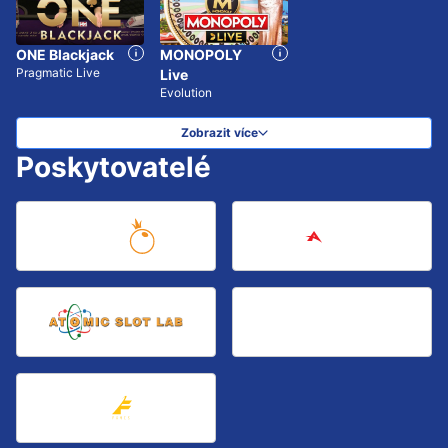
ONE Blackjack
MONOPOLY
Pragmatic Live
Live
Evolution
Zobrazit více
Poskytovatelé