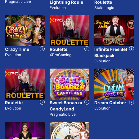
Pragmatic Live
Lightning Roule
Roulette
Evolution
StakeLogic
Crazy Time
Roulette
Infinite Free Bet
Evolution
XProGaming
Blackjack
Evolution
Roulette
Sweet Bonanza
Dream Catcher
Evolution
Evolution
CandyLand
Pragmatic Live