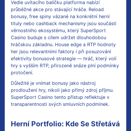
Vedle uvítacího balíčku platforma nabízí
průběžné akce pro stávající hráče. Reload
bonusy, free spiny vázané na konkrétní herní
tituly nebo cashback mechanismy jsou součástí
věrnostního ekosystému, který SuperSport
Casino buduje s cílem udržet dlouhodobou
hráčskou základnu. House edge a RTP hodnoty
her jsou relevantními faktory i při posuzování
efektivity bonusové strategie — hráč, který volí
hry s vyšším RTP, přirozeně snáze plní podmínky
protočení.
Důležité je vnímat bonusy jako nástroj
prodloužení hry, nikoli jako přímý zdroj příjmu.
SuperSport Casino tento přístup reflektuje v
transparentnosti svých smluvních podmínek.
Herní Portfolio: Kde Se Střetává