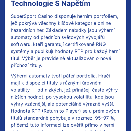
Technologie S Napětím
SuperSport Casino disponuje herním portfoliem,
jež pokrývá všechny klíčové kategorie online
hazardních her. Základem nabídky jsou výherní
automaty od předních světových vývojářů
softwaru, kteří garantují certifikované RNG
systémy a publikují hodnoty RTP pro každý herní
titul. Výběr je pravidelně aktualizován o nové
příchozí tituly.
Výherní automaty tvoří páteř portfolia. Hráči
mají k dispozici tituly s různými úrovněmi
volatility — od nízkých, jež přinášejí časté výhry
nižších hodnot, po vysokou volatilitu, kde jsou
výhry vzácnější, ale potenciálně výrazně vyšší.
Hodnota RTP (Return to Player) se u prémiových
titulů standardně pohybuje v rozmezí 95–97 %,
přičemž tuto informaci lze ověřit přímo v herní